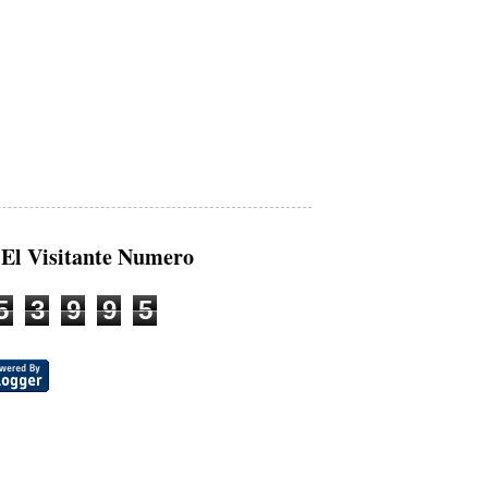
 El Visitante Numero
5
3
9
9
5