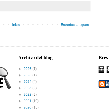
Inicio
Entradas antiguas
Archivo del blog
Eres
7
►
2026
(1)
►
2025
(1)
►
2024
(4)
►
2023
(2)
►
2022
(5)
►
2021
(10)
►
2020
(18)