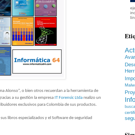
ej
in
lí
Eti
Act
Ava
Des
He
Impo
Malw
a Alonso”, o bien otros recuerdan a la herramienta de
Proy
gracias a su gestión la empresa
IT Forensic Ltda
realizo un
Inf
tribuidores exclusivos para Colombia de sus productos.
busca
certif
us libros especializados y el Software de seguridad
segu
Sig