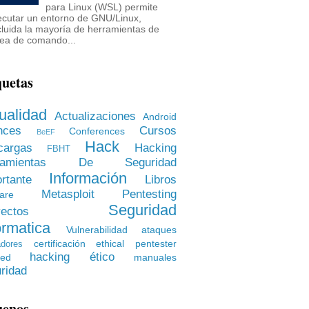
para Linux (WSL) permite
ecutar un entorno de GNU/Linux,
cluida la mayoría de herramientas de
nea de comando...
quetas
ualidad
Actualizaciones
Android
nces
Cursos
Conferences
BeEF
Hack
cargas
Hacking
FBHT
rramientas De Seguridad
Información
rtante
Libros
Metasploit
Pentesting
are
Seguridad
ectos
ormatica
Vulnerabilidad
ataques
certificación
ethical pentester
dores
hacking ético
ied
manuales
ridad
uenos