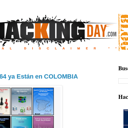
Bus
a 64 ya Están en COLOMBIA
Hac