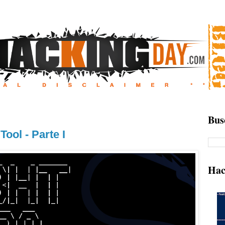
Bus
ool - Parte I
Hac