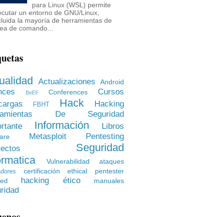
para Linux (WSL) permite
ecutar un entorno de GNU/Linux,
cluida la mayoría de herramientas de
nea de comando...
quetas
ualidad
Actualizaciones
Android
nces
Cursos
Conferences
BeEF
Hack
cargas
Hacking
FBHT
rramientas De Seguridad
Información
rtante
Libros
Metasploit
Pentesting
are
Seguridad
ectos
ormatica
Vulnerabilidad
ataques
certificación
ethical pentester
dores
hacking ético
ied
manuales
ridad
uenos