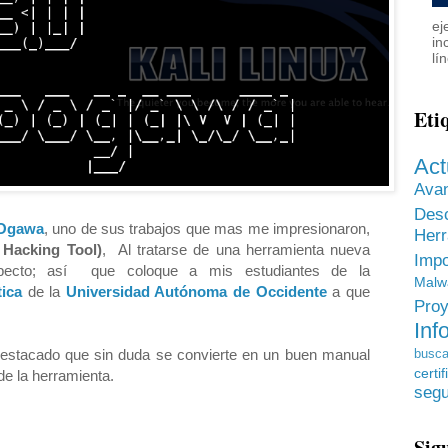
ej
in
lí
Eti
Act
Ava
Des
 Ogawa
, uno de sus trabajos que mas me impresionaron,
He
Hacking Tool)
, Al tratarse de una herramienta nueva
Impo
specto; así que coloque a mis estudiantes de la
Malw
ica
de la
Universidad Autónoma de Occidente
a que
Proy
Inf
 destacado que sin duda se convierte en un buen manual
busca
certif
de la herramienta.
segu
Sig