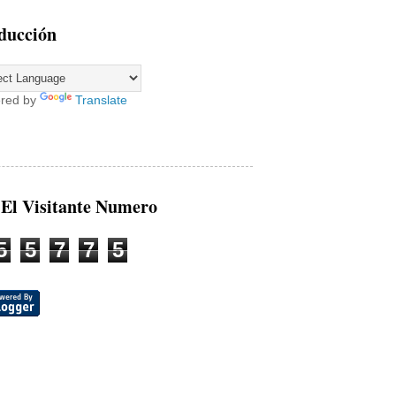
ducción
red by
Translate
 El Visitante Numero
5
5
7
7
5