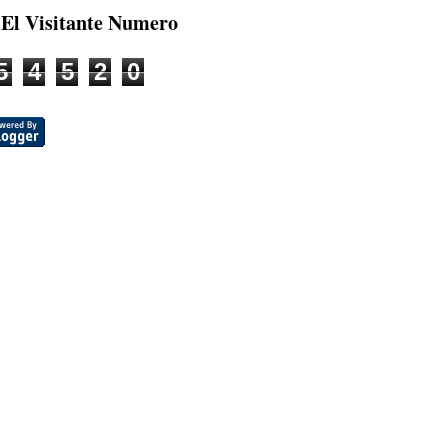
 El Visitante Numero
5
4
5
2
0