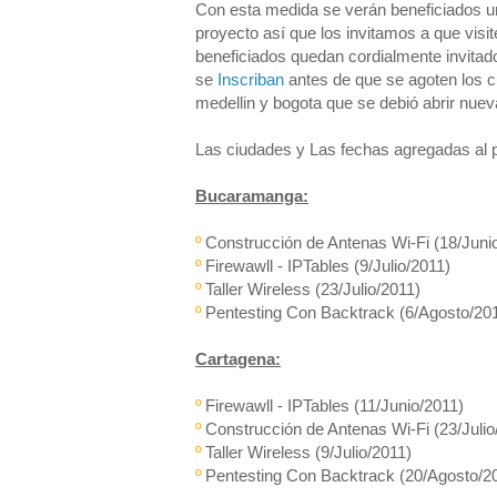
Con esta medida se verán beneficiados u
proyecto así que los invitamos a que visit
beneficiados quedan cordialmente invitad
se
Inscriban
antes de que se agoten los 
medellin y bogota que se debió abrir nuev
Las ciudades y Las fechas agregadas al 
Bucaramanga:
º
Construcción de Antenas Wi-Fi (18/Juni
º
Firewawll - IPTables (9/Julio/2011)
º
Taller Wireless (23/Julio/2011)
º
Pentesting Con Backtrack (6/Agosto/20
Cartagena:
º
Firewawll - IPTables (11/Junio/2011)
º
Construcción de Antenas Wi-Fi (23/Julio
º
Taller Wireless (9/Julio/2011)
º
Pentesting Con Backtrack (20/Agosto/2