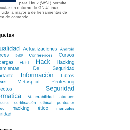
para Linux (WSL) permite
ecutar un entorno de GNU/Linux,
cluida la mayoría de herramientas de
nea de comando...
quetas
ualidad
Actualizaciones
Android
nces
Cursos
Conferences
BeEF
Hack
cargas
Hacking
FBHT
rramientas De Seguridad
Información
rtante
Libros
Metasploit
Pentesting
are
Seguridad
ectos
ormatica
Vulnerabilidad
ataques
certificación
ethical pentester
dores
hacking ético
ied
manuales
ridad
uenos