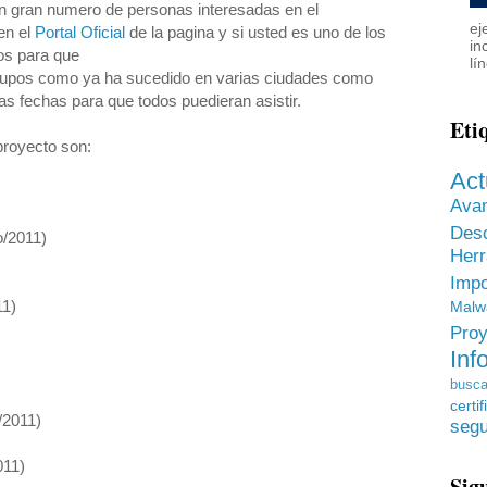
n gran numero de personas interesadas en el
ej
en el
Portal Oficial
de la pagina y si usted es uno de los
in
os para que
lí
cupos como ya ha sucedido en varias ciudades como
as fechas para que todos puedieran asistir.
Eti
proyecto son:
Act
Ava
Des
o/2011)
He
Impo
11)
Malw
Proy
Inf
busca
certif
/2011)
segu
011)
Sig