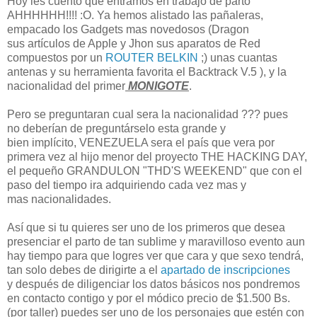
Hoy les cuento que entramos en trabajo de parto
AHHHHHH!!!! :O. Ya hemos alistado las pañaleras,
empacado los Gadgets mas novedosos (Dragon
sus artículos de Apple y Jhon sus aparatos de Red
compuestos por un
ROUTER BELKIN
;) unas cuantas
antenas y su herramienta favorita el Backtrack V.5 ), y la
nacionalidad del primer
MONIGOTE
.
Pero se preguntaran cual sera la nacionalidad ??? pues
no deberían de preguntárselo esta grande y
bien implícito, VENEZUELA sera el país que vera por
primera vez al hijo menor del proyecto THE HACKING DAY,
el pequeño GRANDULON "THD'S WEEKEND" que con el
paso del tiempo ira adquiriendo cada vez mas y
mas nacionalidades.
Así que si tu quieres ser uno de los primeros que desea
presenciar el parto de tan sublime y maravilloso evento aun
hay tiempo para que logres ver que cara y que sexo tendrá,
tan solo debes de dirigirte a el
apartado de inscripciones
y después de diligenciar los datos básicos nos pondremos
en contacto contigo y por el módico precio de $1.500 Bs.
(por taller) puedes ser uno de los personajes que estén con