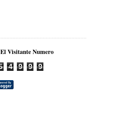
 El Visitante Numero
5
4
9
9
9