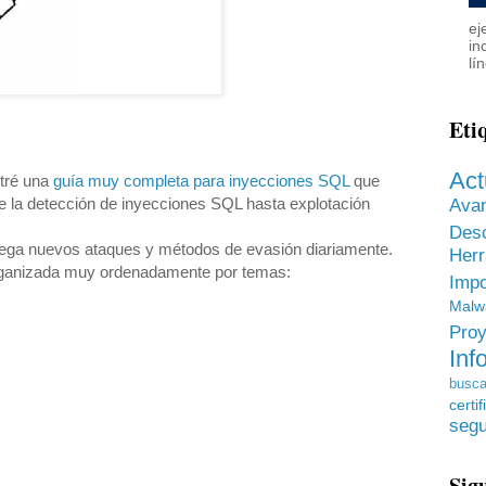
ej
in
lí
Eti
Act
ntré una
guía muy completa para inyecciones SQL
que
 detección de inyecciones SQL hasta explotación
Ava
Des
rega nuevos ataques y métodos de evasión diariamente.
He
organizada muy ordenadamente por temas:
Impo
Malw
Proy
Inf
busca
certif
segu
Sig