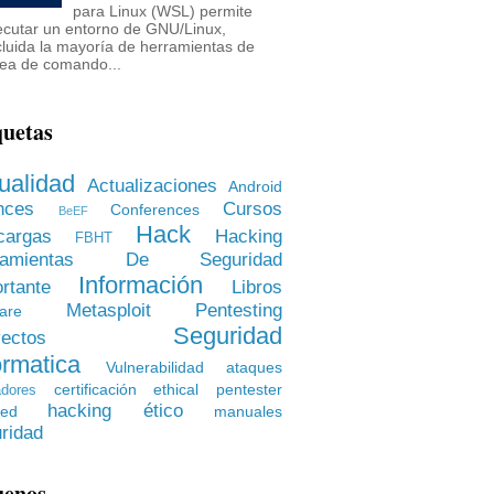
para Linux (WSL) permite
ecutar un entorno de GNU/Linux,
cluida la mayoría de herramientas de
nea de comando...
quetas
ualidad
Actualizaciones
Android
nces
Cursos
Conferences
BeEF
Hack
cargas
Hacking
FBHT
rramientas De Seguridad
Información
rtante
Libros
Metasploit
Pentesting
are
Seguridad
ectos
ormatica
Vulnerabilidad
ataques
certificación
ethical pentester
dores
hacking ético
ied
manuales
ridad
uenos