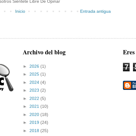
otros Siéntete Libre De Opinar
Inicio
Entrada antigua
Archivo del blog
Eres
7
►
2026
(1)
►
2025
(1)
►
2024
(4)
►
2023
(2)
►
2022
(5)
►
2021
(10)
►
2020
(18)
►
2019
(24)
►
2018
(25)