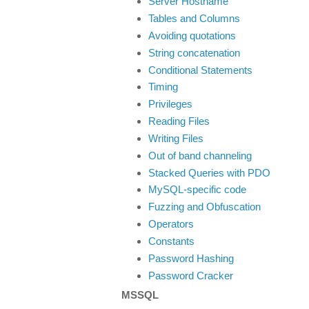
Server Hostname
Tables and Columns
Avoiding quotations
String concatenation
Conditional Statements
Timing
Privileges
Reading Files
Writing Files
Out of band channeling
Stacked Queries with PDO
MySQL-specific code
Fuzzing and Obfuscation
Operators
Constants
Password Hashing
Password Cracker
MSSQL