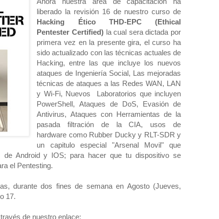
Ahora nuestra área de capacitación ha
liberado la revisión 16 de nuestro curso de
Hacking Ético THD-EPC (Ethical
Pentester Certified)
la cual sera dictada por
primera vez en la presente gira, el curso ha
sido actualizado con las técnicas actuales de
Hacking, entre las que incluye los nuevos
ataques de Ingeniería Social, Las mejoradas
técnicas de ataques a las Redes WAN, LAN
y Wi-Fi, Nuevos Laboratorios que incluyen
PowerShell, Ataques de DoS, Evasión de
Antivirus, Ataques con Herramientas de la
pasada filtración de la CIA, usos de
hardware como Rubber Ducky y RLT-SDR y
un capitulo especial "Arsenal Movil" que
 de Android y IOS; para hacer que tu dispositivo se
ra el Pentesting.
oras, durante dos fines de semana en Agosto (Jueves,
o 17.
través de nuestro enlace: