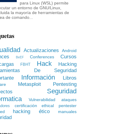
para Linux (WSL) permite
ecutar un entorno de GNU/Linux,
cluida la mayoría de herramientas de
nea de comando...
quetas
ualidad
Actualizaciones
Android
nces
Cursos
Conferences
BeEF
Hack
cargas
Hacking
FBHT
rramientas De Seguridad
Información
rtante
Libros
Metasploit
Pentesting
are
Seguridad
ectos
ormatica
Vulnerabilidad
ataques
certificación
ethical pentester
dores
hacking ético
ied
manuales
ridad
uenos