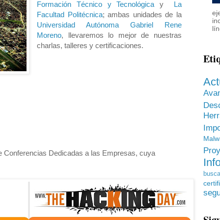
Formación Técnico y Tecnológica
y
La
ej
Facultad Politécnica
; ambas unidades de la
in
Universidad Autónoma Gabriel Rene
lí
Moreno
, llevaremos lo mejor de nuestras
charlas, talleres y certificaciones.
Eti
Act
Ava
Des
He
Impo
Malw
Proy
de Conferencias Dedicadas a las Empresas, cuya
Inf
busca
certif
segu
Sig